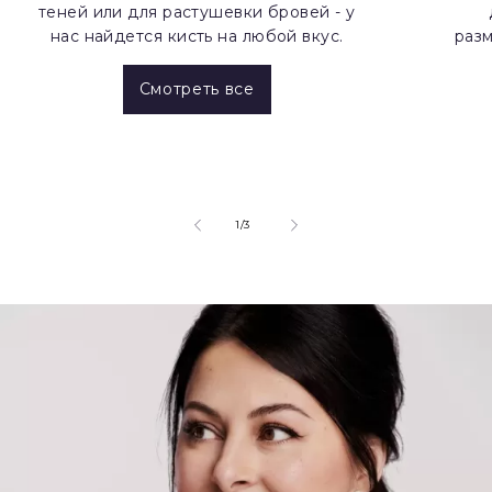
теней или для растушевки бровей - у
нас найдется кисть на любой вкус.
разм
Смотреть все
of
1
/
3