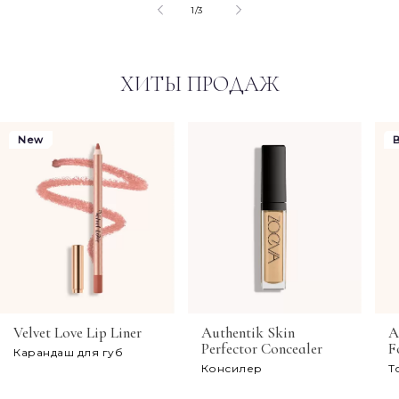
of
1
/
3
ХИТЫ ПРОДАЖ
New
B
Velvet Love Lip Liner
Authentik Skin
A
Perfector Concealer
F
Карандаш для губ
Консилер
Т