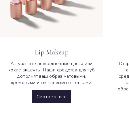
Lip Makeup
Актуальные повседневные цвета или
Отк
яркие акценты: Наши средства для губ
а
дополнят ваш образ матовыми,
сред
кремовыми и глянцевыми оттенками.
к
обра
Смотреть все