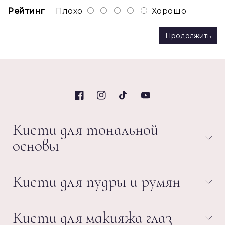
Рейтинг
Плохо
Хорошо
Продолжить
Facebook
Instagram
TikTok
YouTube
Кисти для тональной
основы
Кисть Zoeva 102
Кисти для пудры и румян
Кисть Zoeva 103
Кисть Zoeva 119
Кисть Zoeva 103
Кисти для макияжа глаз